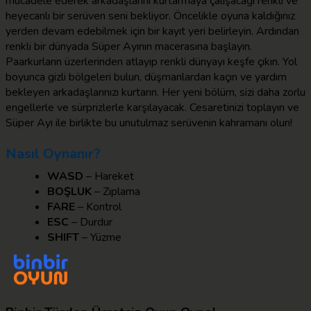
mücadele ederek arkadaşlarını kurtarmaya çalışacağı renkli ve
heyecanlı bir serüven seni bekliyor. Öncelikle oyuna kaldığınız
yerden devam edebilmek için bir kayıt yeri belirleyin. Ardından
renkli bir dünyada Süper Ayının macerasına başlayın.
Paarkurların üzerlerinden atlayıp renkli dünyayı keşfe çıkın. Yol
boyunca gizli bölgeleri bulun, düşmanlardan kaçın ve yardım
bekleyen arkadaşlarınızı kurtarın. Her yeni bölüm, sizi daha zorlu
engellerle ve sürprizlerle karşılayacak. Cesaretinizi toplayın ve
Süper Ayı ile birlikte bu unutulmaz serüvenin kahramanı olun!
Nasıl Oynanır?
WASD
– Hareket
BOŞLUK
– Zıplama
FARE
– Kontrol
ESC
– Durdur
SHIFT
– Yüzme