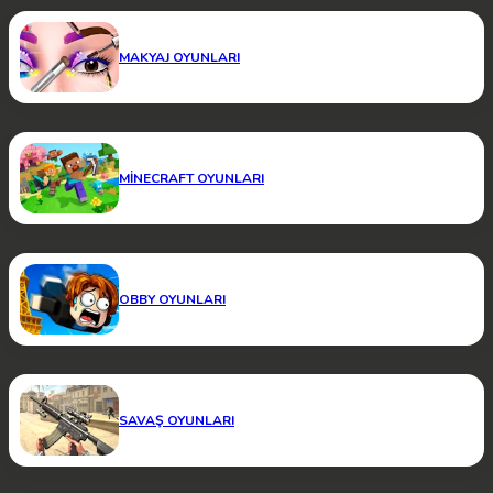
MAKYAJ OYUNLARI
MINECRAFT OYUNLARI
OBBY OYUNLARI
SAVAŞ OYUNLARI