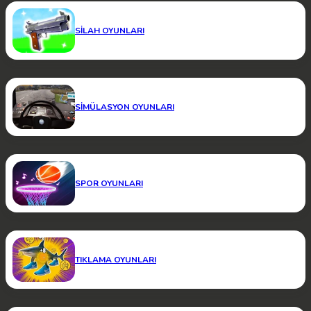
SILAH OYUNLARI
SIMÜLASYON OYUNLARI
SPOR OYUNLARI
TIKLAMA OYUNLARI