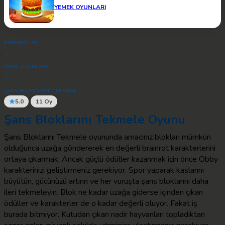
YEMEK OYUNLARI
BİNBİROYUN
OBBY OYUNLARI
ŞANS BLOKLARINI TEKMELE
5.0
11 Oy
Şans Bloklarını Tekmele Oyunu
Şans Bloklarını Tekmele oyununda amacınız blokları mümkün
olduğunca uzağa göndererek en değerli brainrot karakterlerini
ortaya çıkarmak. Ancak güçlü ödüller kazanmak için önce Obby
karakterinizi geliştirmeniz gerekiyor. Spor yaparak kaslarını
büyütün, gücünüzü artırın ve her vuruşta şans bloklarını daha
ileri tekmeleyin. Blok ne kadar uzağa giderse içinden çıkan
ödüller ve karakterler de o kadar değerli oluyor. Fakat iş
burada bitmiyor. Kutudan çıkan nadir hayvanları topladıktan