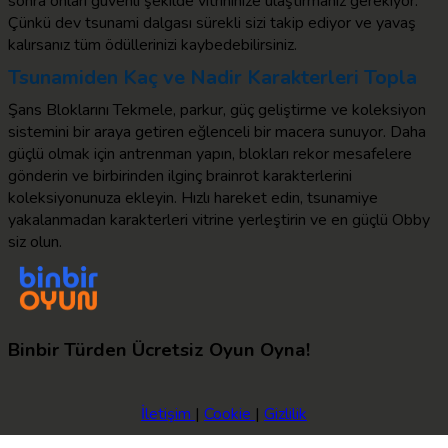
sonra onları güvenli şekilde vitrininize ulaştırmanız gerekiyor.
Çünkü dev tsunami dalgası sürekli sizi takip ediyor ve yavaş
kalırsanız tüm ödüllerinizi kaybedebilirsiniz.
Tsunamiden Kaç ve Nadir Karakterleri Topla
Şans Bloklarını Tekmele, parkur, güç geliştirme ve koleksiyon
sistemini bir araya getiren eğlenceli bir macera sunuyor. Daha
güçlü olmak için antrenman yapın, blokları rekor mesafelere
gönderin ve birbirinden ilginç brainrot karakterlerini
koleksiyonunuza ekleyin. Hızlı hareket edin, tsunamiye
yakalanmadan karakterleri vitrine yerleştirin ve en güçlü Obby
siz olun.
Binbir Türden Ücretsiz Oyun Oyna!
İletişim
|
Cookie
|
Gizlilik