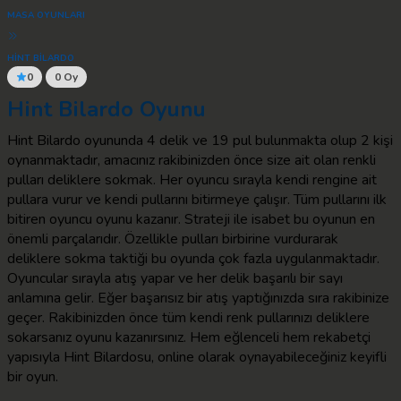
MASA OYUNLARI
HINT BILARDO
0
0 Oy
Hint Bilardo Oyunu
Hint Bilardo oyununda 4 delik ve 19 pul bulunmakta olup 2 kişi
oynanmaktadır, amacınız rakibinizden önce size ait olan renkli
pulları deliklere sokmak. Her oyuncu sırayla kendi rengine ait
pullara vurur ve kendi pullarını bitirmeye çalışır. Tüm pullarını ilk
bitiren oyuncu oyunu kazanır. Strateji ile isabet bu oyunun en
önemli parçalarıdır. Özellikle pulları birbirine vurdurarak
deliklere sokma taktiği bu oyunda çok fazla uygulanmaktadır.
Oyuncular sırayla atış yapar ve her delik başarılı bir sayı
anlamına gelir. Eğer başarısız bir atış yaptığınızda sıra rakibinize
geçer. Rakibinizden önce tüm kendi renk pullarınızı deliklere
sokarsanız oyunu kazanırsınız. Hem eğlenceli hem rekabetçi
yapısıyla Hint Bilardosu, online olarak oynayabileceğiniz keyifli
bir oyun.