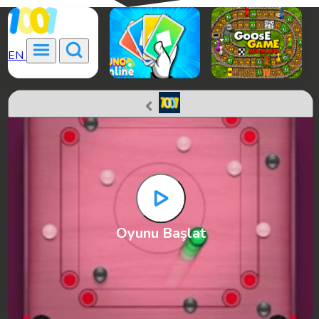
EN
Oyunu Başlat