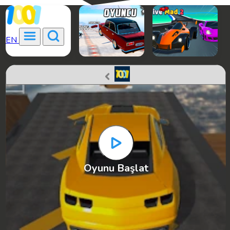
EN
Oyunu Başlat