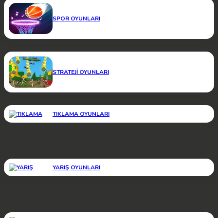
SPOR OYUNLARI
STRATEJI OYUNLARI
TIKLAMA OYUNLARI
YARIŞ OYUNLARI